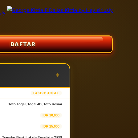
DAFTAR
PAKBOSTOGEL
Toto Togel, Togel 4D, Toto Resmi
IDR 10,000
IDR 25,000
Transfer Bank Lokal • E-wallet • QRIS