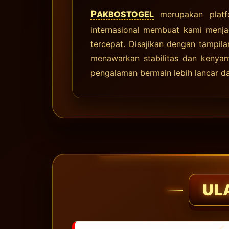
PAKBOSTOGEL
merupakan platfo
internasional membuat kami menjadi
tercepat. Disajikan dengan tampil
menawarkan stabilitas dan kenya
pengalaman bermain lebih lancar d
UL