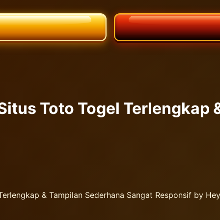
tus Toto Togel Terlengkap 