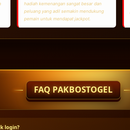
n
hadiah kemenangan sangat besar dan
peluang yang adil semakin mendukung
pemain untuk mendapat jackpot.
FAQ PAKBOSTOGEL
k login?