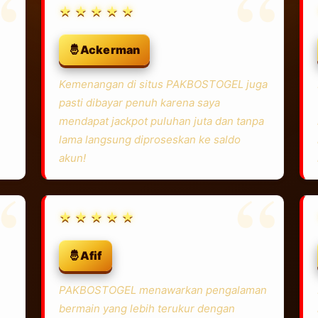
Ackerman
Kemenangan di situs PAKBOSTOGEL juga
pasti dibayar penuh karena saya
mendapat jackpot puluhan juta dan tanpa
lama langsung diproseskan ke saldo
akun!
Afif
PAKBOSTOGEL menawarkan pengalaman
bermain yang lebih terukur dengan