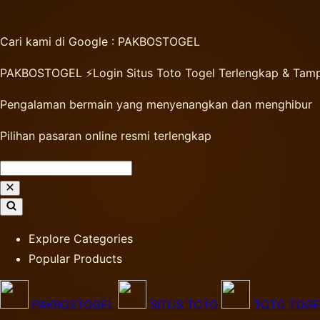
Cari kami di Google : PAKBOSTOGEL
PAKBOSTOGEL ⚡Login Situs Toto Togel Terlengkap & Tamp
Pengalaman bermain yang menyenangkan dan menghibur
Pilihan pasaran online resmi terlengkap
Explore Categories
Popular Products
PAKBOSTOGEL
SITUS TOTO
TOTO TOGE