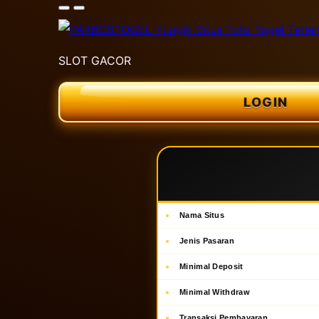
SLOT GACOR
LOGIN
Nama Situs
Jenis Pasaran
Minimal Deposit
Minimal Withdraw
Transaksi Pembayaran