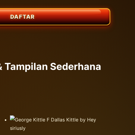
DAFTAR
& Tampilan Sederhana