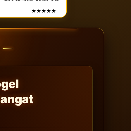
gel
Sangat