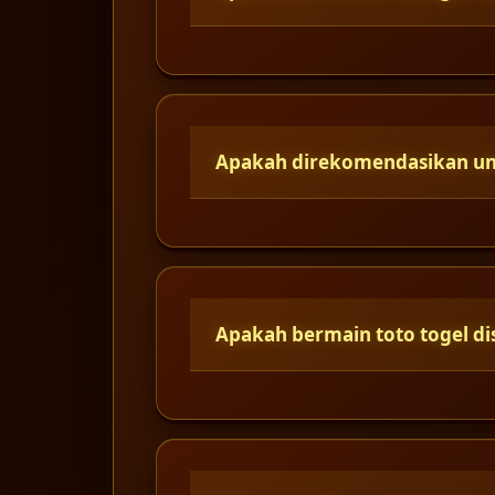
Apakah direkomendasikan un
Apakah bermain toto togel dis